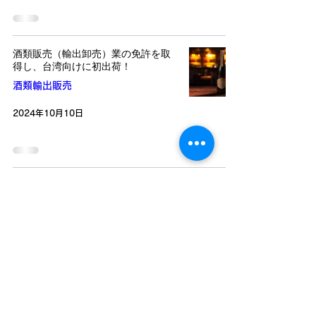
酒類販売（輸出卸売）業の免許を取
得し、台湾向けに初出荷！
酒類輸出販売
2024年10月10日
​会社案内
事業紹介
-
会社概要
-再生可能エネルギー事業
-自動車事業
-不動産事業
-酒類輸出販売事業
​最新情報
​お問い合わせ
​-
ニュース
​-
問合せフォーム