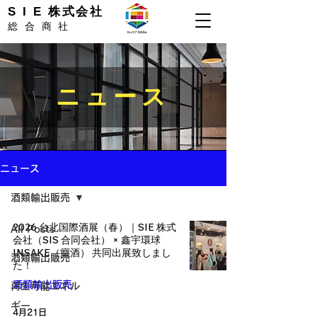
S I E 株式会社
総合商社
ニュース
ニュース
酒類輸出販売
2026 台北国際酒展（春）｜SIE 株式
All Posts
会社（SIS 合同会社） × 鑫宇環球
INSAKE（癮酒） 共同出展致しまし
酒類輸出販売
た！
酒類輸出販売
再生可能エネル
ギー
4月21日