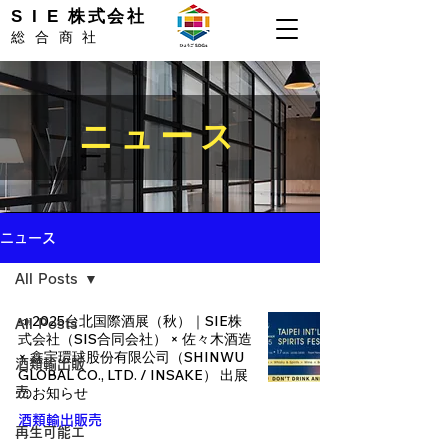
S I E 株式会社
総合商社
ニュース
ニュース
All Posts
📣2025台北国際酒展（秋）｜SIE株
All Posts
式会社（SIS合同会社） × 佐々木酒造
× 鑫宇環球股份有限公司（SHINWU
酒類輸出販
GLOBAL CO., LTD. / INSAKE） 出展
のお知らせ
売
酒類輸出販売
再生可能エ