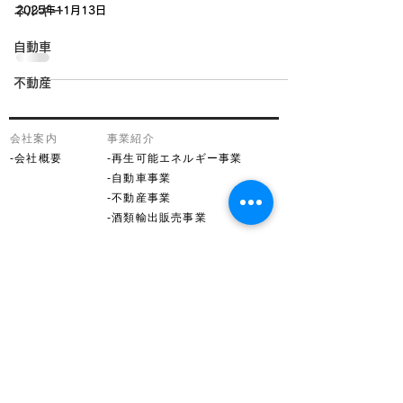
ネルギー
2025年11月13日
自動車
不動産
​会社案内
事業紹介
-
会社概要
-再生可能エネルギー事業
-自動車事業
-不動産事業
-酒類輸出販売事業
​最新情報
​お問い合わせ
​-
ニュース
​-
問合せフォーム
​採用情報
​法務
-
募集要項
-プライバシーポリシー
​-
応募フォーム
-利用規約
SIE株式会社
〒650-0021 兵庫県神戸市中央区三宮町3-9-20