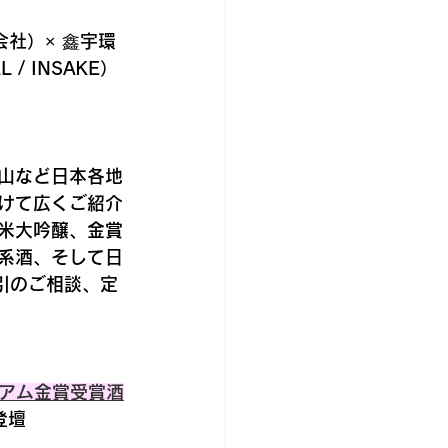
会社）× 鑫宇環
/ INSAKE）
山など日本各地
けて広くご紹介
米大吟醸、金賞
系酒、そして日
引のご相談、定
レミアム金賞受賞酒
登壇