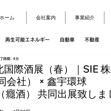
ホーム
会社案内
事業紹介
再生可能エネルギー
自動車
不動産
了時間: 4分
台北国際酒展（春）｜SIE 
合同会社） × 鑫宇環球
KE（癮酒） 共同出展致し