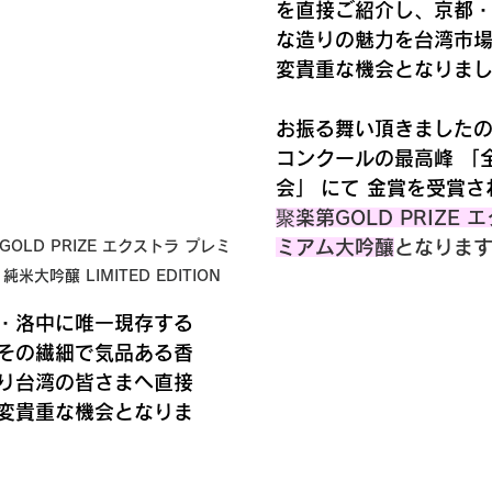
を直接ご紹介し、京都
な造りの魅力を台湾市
変貴重な機会となりま
お振る舞い頂きました
コンクールの最高峰 
「
会」
 にて 
金賞
を受賞さ
聚楽第GOLD PRIZE 
ミアム大吟釀
となりま
OLD PRIZE エクストラ プレミ
純米大吟醸 LIMITED EDITION
・洛中に唯一現存する
その繊細で気品ある香
り台湾の皆さまへ直接
変貴重な機会となりま