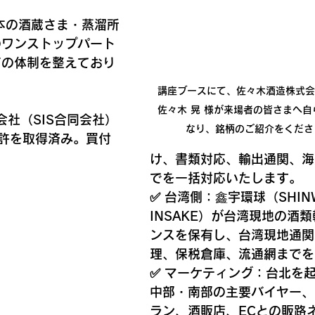
日本の酒蔵さま・蒸溜所
のワンストップパート
下の体制を整えており
講座ブースにて、佐々木酒造株式会
佐々木 晃 様が
来場者の皆さまへ自
式会社（SIS合同会社）
なり、銘柄のご紹介をくださ
許を取得済み。買付
け、書類対応、輸出通関、海
でを一括対応いたします。
✅ 台湾側：
鑫宇環球（SHINWU
INSAKE）が台湾現地の酒
ンスを保有し、台湾現地通関
理、保税倉庫、流通網までを
✅ マーケティング：
台北を
中部・南部の主要バイヤー、
ラン、酒販店、ECとの販路