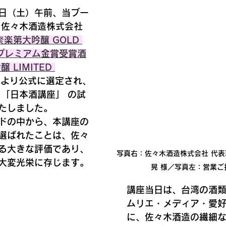
8日（土）午前
、当ブー
・佐々木酒造株式会社
楽第大吟釀 GOLD 
ラ プレミアム金賞受賞酒
 LIMITED 
局より公式に選定され、
 
「日本酒講座」
 の試
たしました。
ドの中から、本講座の
選ばれたことは、佐々
る大きな評価であり、
写真右：佐々木酒造株式会社 代表
大変光栄に存じます。
晃 様／写真左：営業ご
講座当日は、台湾の酒
ムリエ・メディア・愛
に、佐々木酒造の繊細