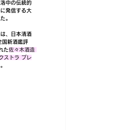
・洛中の伝統的
場に発信する大
した。
のは、日本清酒
全国新酒鑑評
れた
佐々木酒造 
エクストラ プレ
す
。