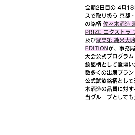
会期2日目の 
4月1
スで取り扱う 
京都
の銘柄 
佐々木酒造 聚
PRIZE エクスト
及び
聚楽第 純米大吟醸
EDITION
が、事務
大会公式プログラム
飲銘柄として登壇い
数多くの出展ブラン
公式試飲銘柄として
木酒造の品質に対す
当グループとしても