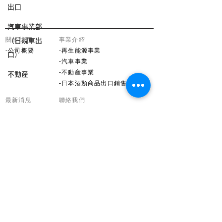
出口
​汽車事業部 ​
​關於我們
事業介紹
（日規車出
-
公司概要
-再生能源事業
口）
-汽車事業
-不動産事業
不動産
-日本酒類商品出口銷售事業
​最新消息
​聯絡我們
​-
ＮＥＷＳ
​-
連絡表單
​招募資訊
​法律資訊
-
瞭解訊息
-隱私權政策
​-
我要應徵
-使用條款
SIE株式会社
〒650-0021 兵庫縣神戸市中央區三宮町3-9-20
TEL：+81-78-385-6036
FAX：+81-78-330-3390
E-mail：
info@siejp.com
Copyright ©
2014-2026
SIE Corporation.