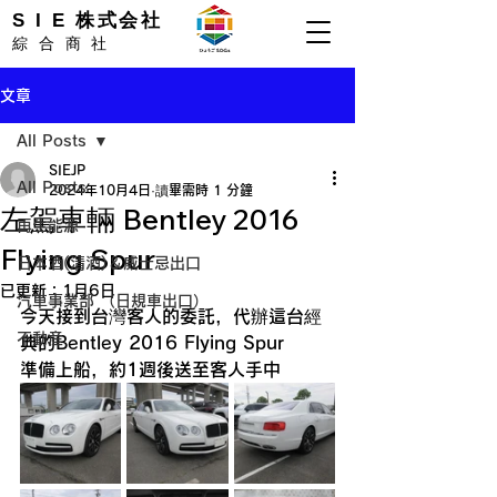
S I E 株式会社
綜合商社
文章
All Posts
SIEJP
All Posts
2024年10月4日
讀畢需時 1 分鐘
左駕車輛 Bentley 2016
再生能源
Flying Spur
日本酒(清酒)＆威士忌出口
已更新：
1月6日
​汽車事業部 ​（日規車出口）
今天接到台灣客人的委託，代辦這台經
不動産
典的Bentley 2016 Flying Spur
準備上船，約1週後送至客人手中