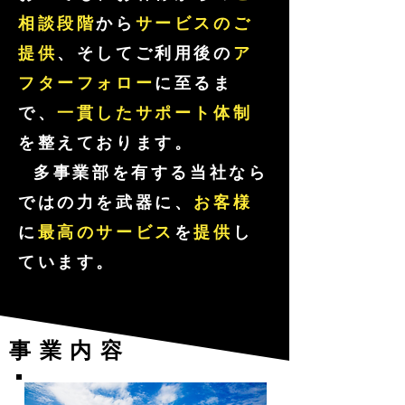
相談段階
から
サービスのご
提供
、そしてご利用後の
ア
フターフォロー
に至るま
で、
一貫したサポート体制
を整えております。
多事業部を有する当社なら
ではの力を武器に、
お客様
に
最高のサービス
を
提供
し
ています。
事業内容​