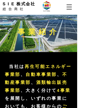
S I E 株式会社
総合商社
​事業紹介
当社は
再生可能エネルギー
事業部
、
自動車事業部
、
不
動産事業部
、
酒類輸出販売
事業部
、大きく分けて
4事業
を展開し、いずれの事業に
おいても、お客様からの
ご