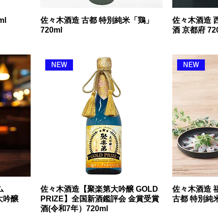
ml
佐々木酒造 古都 特別純米「鶏」
佐々木酒造 西
720ml
酒 京都府 720
NEW
NEW
ム
佐々木酒造【聚楽第大吟醸 GOLD
佐々木酒造 
米大吟醸
PRIZE】全国新酒鑑評会 金賞受賞
古都 特別純米 
酒(令和7年）720ml