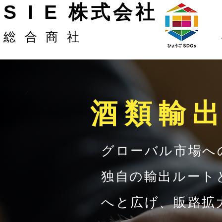
S I E 株式会社
総合商社
​酒類輸
グローバル市場へ
独自の輸出ルート
へと広げ、販路拡