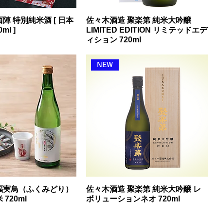
陣 特別純米酒 [ 日本
佐々木酒造 聚楽第 純米大吟醸
ml ]
LIMITED EDITION リミテッドエデ
ィション 720ml
NEW
福実鳥（ふくみどり）
佐々木酒造 聚楽第 純米大吟醸 レ
720ml
ボリューションネオ 720ml