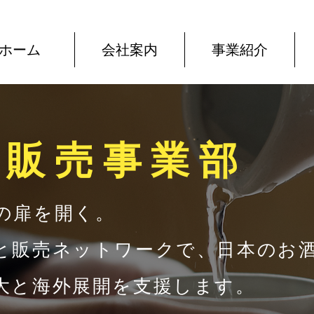
ホーム
会社案内
事業紹介
出販売事業部
の扉を開く。
と販売ネットワークで、日本のお
大と海外展開を支援します。