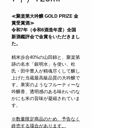
≪聚楽第大吟醸 GOLD PRIZE 金
賞受賞酒≫
令和7年（令和6酒造年度）全国
新酒鑑評会で金賞をいただきまし
た。
精米歩合40%の山田錦と、聚楽第
跡の名水「銀明水」を使い、杜
氏・田中豊人が精魂尽くして醸し
上げた当蔵最高級品質の大吟醸で
す。果実のようなフルーティーな
吟醸香、透明感のある味わいのな
かにも米の旨味が凝縮されていま
す。
※数量限定商品のため、予告なく
終売する場合があります。