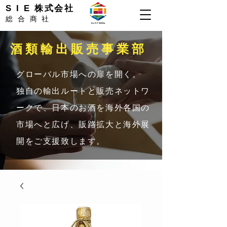
S I E 株式会社
総合商社
​酒類輸出販売事業部
グローバル市場への扉を開く。
独自の輸出ルートと販売ネットワ
ークで、日本のお酒を海外各国の
市場へと広げ、販路拡大と海外展
開をご支援致します。