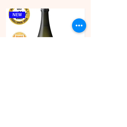
NEW
鶴見酒造 我山 大吟醸 720ml
佐々木酒造 古都 特別