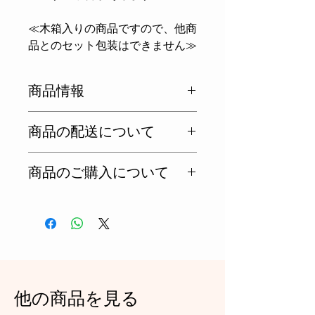
≪木箱入りの商品ですので、他商
品とのセット包装はできません≫
商品情報
🔹 內容量：720ml
商品の配送について
🔹 精米步合：40%
🔹 Alc.：17%
日本国内不可。海外のみ
🔹 日本酒度：+4.0
商品のご購入について
🔹 酸度：1.2
お見積り依頼する
他の商品を見る