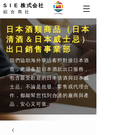
S I E 株式会社
綜合商社
日本酒類商品（日本
清酒＆日本威士忌）
出口銷售事業部
我們協助海外華語客戶對接日本酒
造，處理各類日本酒款出口服務，
包含最受歡迎的日本清酒與日本威
士忌。不論是批發、零售或代理合
作，都能幫您找到合適的廠商與產
品，安心又可靠。