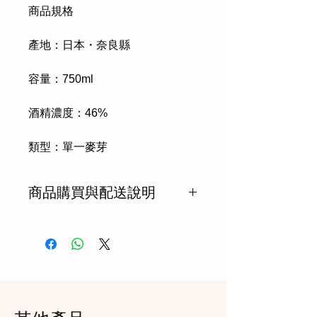
商品規格
產地：日本・奈良縣
容量：750ml
酒精濃度：46%
類型：單一麥芽
商品購買與配送說明
申請報價
本商品為
海外銷售專用商品
，本公司主
要從事出口業務。
因此，
不提供日本國內配送或出貨
。
關於海外出口與配送，從報價到後續流
程我們皆可一站式對應，歡迎隨時與我
們聯繫。