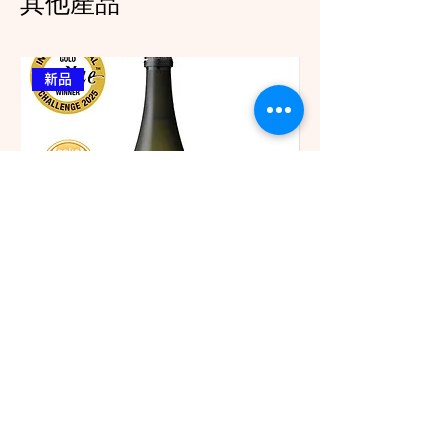
其他產品
新品
鶴見酒造 我山 大吟釀 720ml
佐佐木酒造 古都 特別