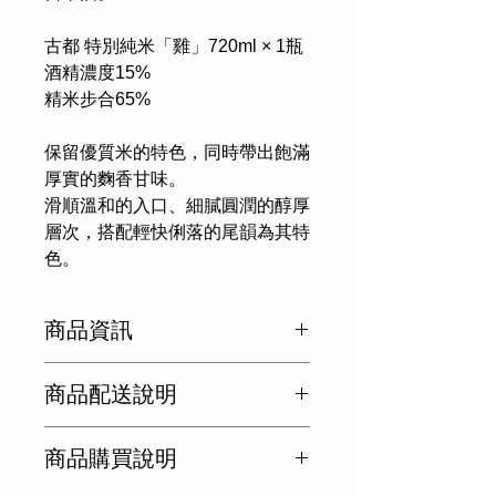
古都 特別純米「雞」720ml × 1瓶
酒精濃度15%
精米步合65%
保留優質米的特色，同時帶出飽滿
厚實的麴香甘味。
滑順溫和的入口、細膩圓潤的醇厚
層次，搭配輕快俐落的尾韻為其特
色。
商品資訊
🔹 內容量：720ml
商品配送說明
🔹 精米步合：65%
🔹 Alc.：15%
日本國內不出貨，僅供海外。
🔹 日本酒度：+1.0
商品購買說明
🔹 酸度：1.6