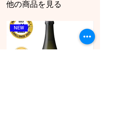
他の商品を見る
NEW
鶴見酒造 我山 大吟醸 720ml
佐々木酒造 古都 特別