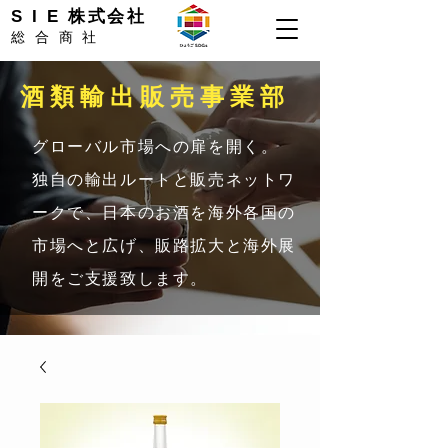
S I E 株式会社
総合商社
​酒類輸出販売事業部
グローバル市場への扉を開く。
独自の輸出ルートと販売ネットワ
ークで、日本のお酒を海外各国の
市場へと広げ、販路拡大と海外展
開をご支援致します。