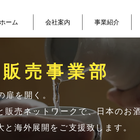
ホーム
会社案内
事業紹介
出販売事業部
の扉を開く。
と販売ネットワークで、日本のお
大と海外展開をご支援致します。