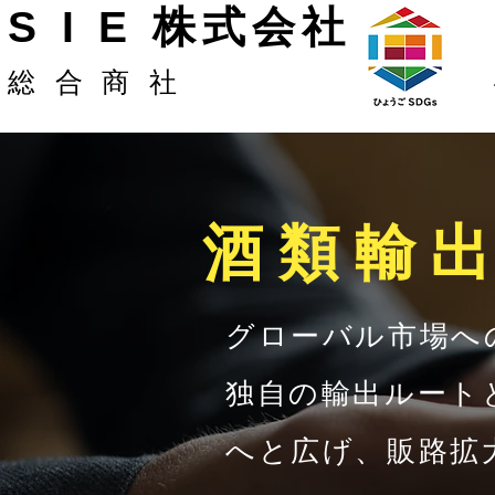
S I E 株式会社
総合商社
​酒類輸
グローバル市場へ
独自の輸出ルート
へと広げ、販路拡