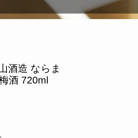
山酒造 ならま
酒 720ml
％