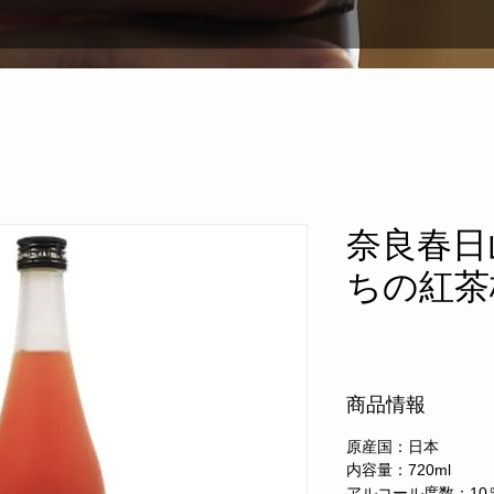
奈良春日
ちの紅茶梅
商品情報
原産国：日本
内容量：720ml
​アルコール度数：10