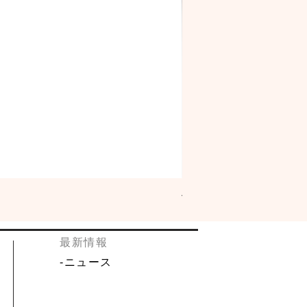
佐々木酒造 古都 特別純米「
​最新情報
​-
ニュース