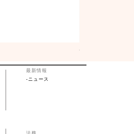
佐々木酒造 古都 特別純米「
​最新情報
​-
ニュース
​法務