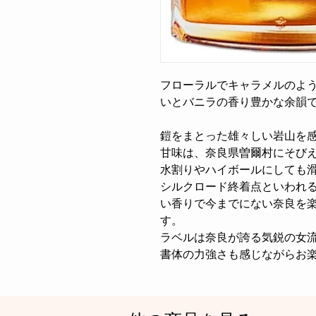
フローラルでキャラメルのよ
いとバニラの香り豊かな余韻
鎧をまとった雄々しい岩山を
甘味は、奈良県曽爾村にそび
水割りやハイボールにしても
シルクロード終着点といわれ
い香りで今までにない奈良を
す。
ラベルは奈良が誇る気鋭の女
書体の力強さも感じながらお