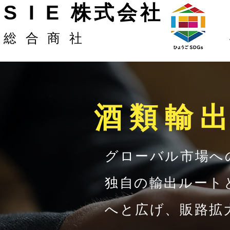
S I E 株式会社
総合商社
​酒類輸
グローバル市場へ
独自の輸出ルート
へと広げ、販路拡