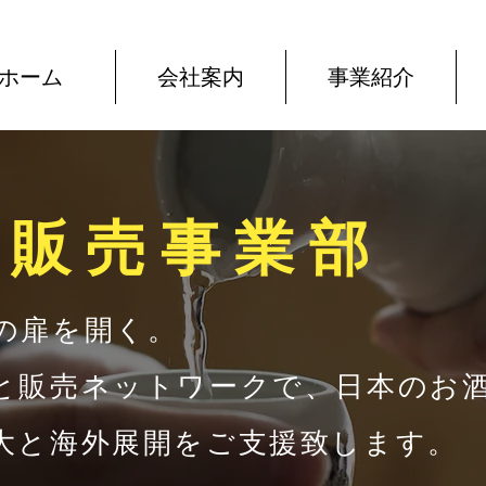
ホーム
会社案内
事業紹介
出販売事業部
の扉を開く。
と販売ネットワークで、日本のお
大と海外展開をご支援致します。