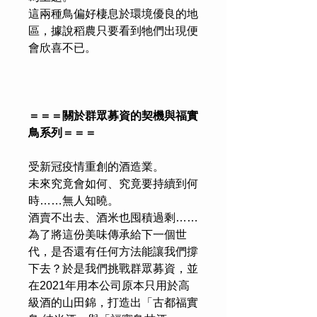
這兩種鳥偏好棲息於環境優良的地
區，據說稻農只要看到牠們出現便
會欣喜不已。
＝＝＝關於群眾募資的契機與福實
鳥系列＝＝＝
受新冠疫情重創的酒造業。
未來究竟會如何、究竟要持續到何
時……無人知曉。
酒賣不出去、酒米也囤積過剩……
為了將這份美味傳承給下一個世
代，是否還有任何方法能讓我們撐
下去？於是我們挑戰群眾募資，並
在2021年用本公司原本只用於高
級酒的山田錦，打造出「古都福實