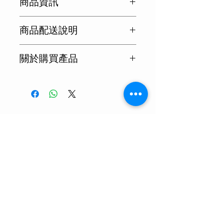
商品資訊
🔹 內容量：720ml
商品配送說明
🔹 精米步合：65%
🔹 Alc.：15%
日本國內不出貨，僅供海外。
🔹 日本酒度：+1.0
關於購買產品
🔹 酸度：1.6
我要詢價
其他產品
新品