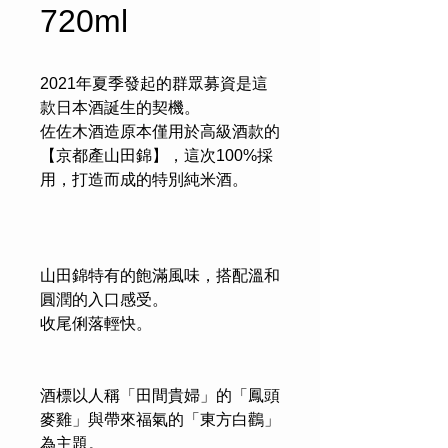
720ml
2021年夏季發起的群眾募資是這
款日本酒誕生的契機。
佐佐木酒造原本僅用於高級酒款的
【京都產山田錦】，這次100%採
用，打造而成的特別純米酒。
山田錦特有的飽滿風味，搭配溫和
圓潤的入口感受。
收尾俐落輕快。
酒標以人稱「田間貴婦」的「鳳頭
麥雞」與帶來福氣的「東方白鸛」
為主題。