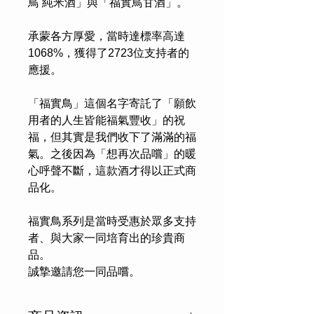
鳥 純米酒」與「福實鳥甘酒」。
承蒙各方厚愛，當時達標率高達
1068%，獲得了2723位支持者的
應援。
「福實鳥」這個名字寄託了「願飲
用者的人生皆能福氣豐收」的祝
福，但其實是我們收下了滿滿的福
氣。之後因為「想再次品嚐」的暖
心呼聲不斷，這款酒才得以正式商
品化。
福實鳥系列是當時受惠於眾多支持
者、與大家一同培育出的珍貴商
品。
誠摯邀請您一同品嚐。