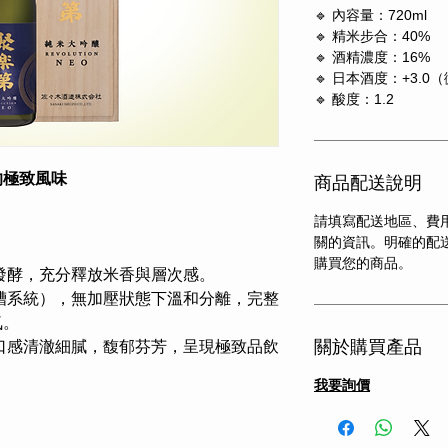
🔹 內容量：720ml
🔹 精米步合：40%
🔹 酒精濃度：16%
🔹 日本酒度：+3.0
🔹 酸度：1.2
的極致風味
商品配送說明
請填寫配送地區、費
關的資訊。明確的配
購買您的商品。
發酵，充分釋放米香與層次感。
槽系統），無加壓狀態下溫和分離，完整
氣。
關於購買產品
口感清澈細膩，馥郁芬芳，呈現極致品飲
我要詢價