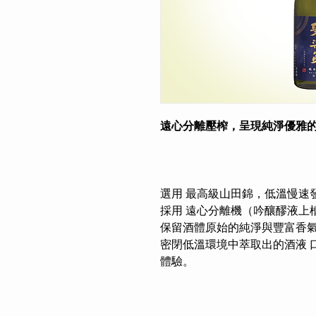
遠心分離壓榨，呈現純淨優雅
選用 最高級山田錦，低溫慢速
採用 遠心分離機（吟釀醪液上
保留酒體原始的純淨與豐富香
密閉低溫環境中萃取出的酒液 
體驗。