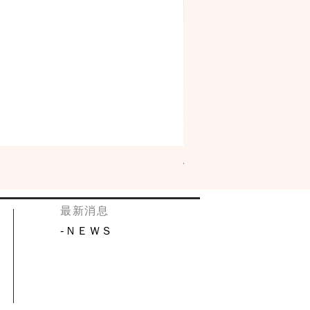
佐佐木酒造 古都 特別純米「
​最新消息
​-
ＮＥＷＳ