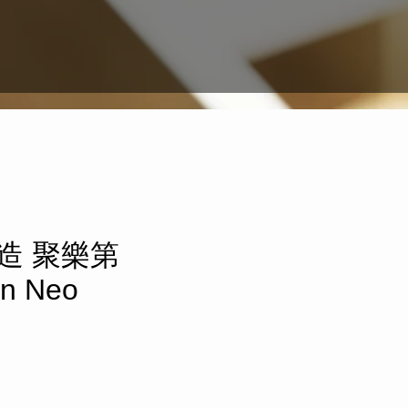
 ​聚樂第
on Neo