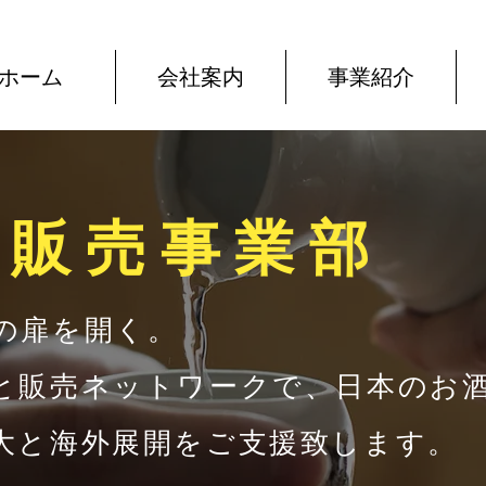
ホーム
会社案内
事業紹介
出販売事業部
の扉を開く。
と販売ネットワークで、日本のお
大と海外展開をご支援致します。