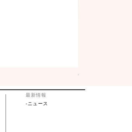
佐々木酒造 古都 特別純米「
​最新情報
​-
ニュース