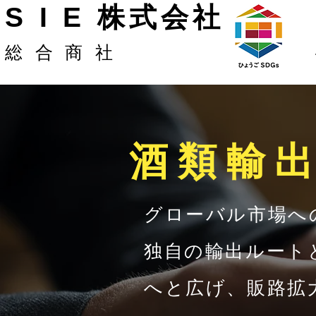
S I E 株式会社
総合商社
​酒類輸
グローバル市場へ
独自の輸出ルート
へと広げ、販路拡